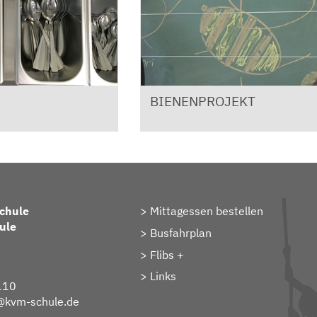
BIENENPROJEKT
chule
Mittagessen bestellen
ule
Busfahrplan
Flibs +
Links
110
t@kvm-schule.de