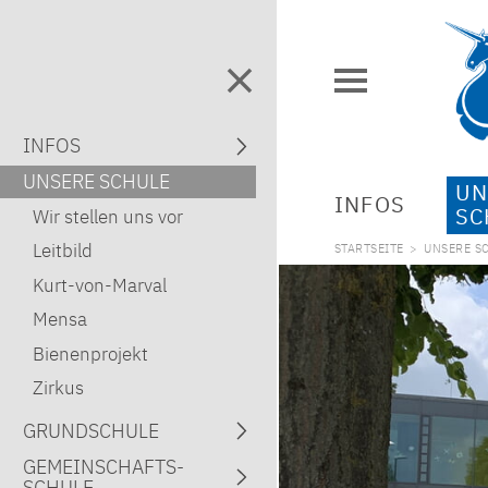
INFOS
UNSERE SCHULE
UN
INFOS
SC
Wir stellen uns vor
Leitbild
STARTSEITE
>
UNSERE S
Kurt-von-Marval
Mensa
Bienenprojekt
Zirkus
GRUND­SCHULE
GEMEIN­SCHAFTS­
SCHULE