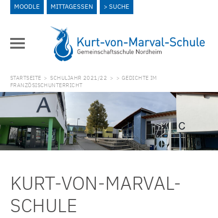
MOODLE
MITTAGESSEN
SUCHE
STARTSEITE
>
SCHULJAHR 2021/22
>
> GEDICHTE IM
FRANZÖSISCHUNTERRICHT
KURT-VON-MARVAL-
SCHULE