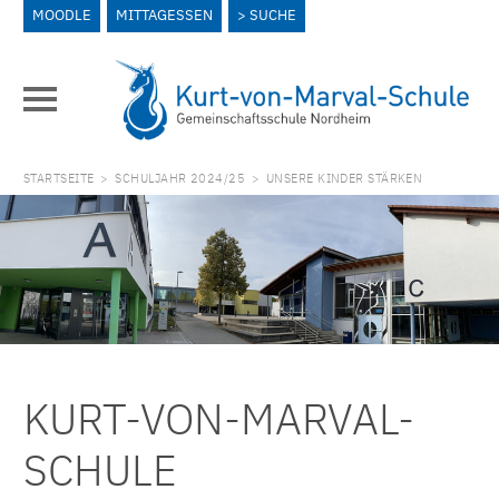
MOODLE
MITTAGESSEN
SUCHE
STARTSEITE
>
SCHULJAHR 2024/25
>
UNSERE KINDER STÄRKEN
KURT-VON-MARVAL-
SCHULE